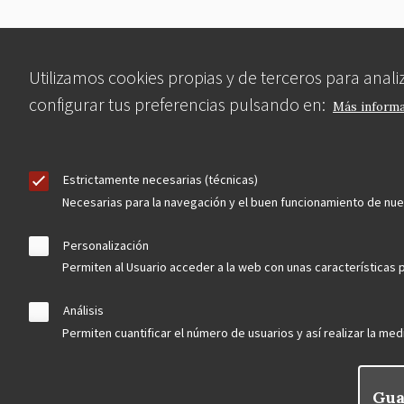
Utilizamos cookies propias y de terceros para anal
configurar tus preferencias pulsando en:
Más inform
Estrictamente necesarias (técnicas)
Necesarias para la navegación y el buen funcionamiento de nu
Personalización
Permiten al Usuario acceder a la web con unas características p
Análisis
Permiten cuantificar el número de usuarios y así realizar la medi
Gua