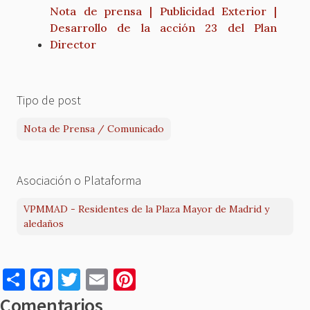
Nota de prensa | Publicidad Exterior |
Desarrollo de la acción 23 del Plan
Director
Tipo de post
Nota de Prensa / Comunicado
Asociación o Plataforma
VPMMAD - Residentes de la Plaza Mayor de Madrid y
aledaños
S
F
T
E
Pi
h
a
w
m
nt
Comentarios