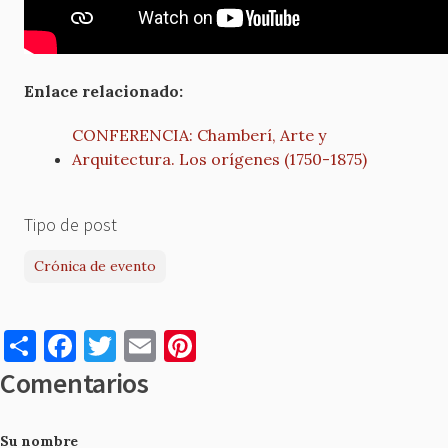
Enlace relacionado:
CONFERENCIA: Chamberí, Arte y
Arquitectura. Los orígenes (1750-1875)
Tipo de post
Crónica de evento
S
F
T
E
Pi
h
a
w
m
nt
Comentarios
ar
c
it
ai
er
e
e
te
l
es
Su nombre