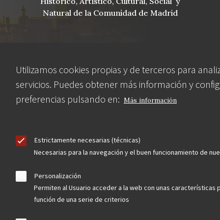
Histórico, Artístico, Cultural, Social y
Natural de la Comunidad de Madrid
blog
Utilizamos cookies propias y de terceros para anali
Menu
servicios. Puedes obtener más información y config
observatorio del patrimonio
preferencias pulsando en:
Más información
Footer
convocatorias
buscador avanzado
Estrictamente necesarias (técnicas)
Necesarias para la navegación y el buen funcionamiento de nu
Nuestras redes
Personalización
Permiten al Usuario acceder a la web con unas características 
función de una serie de criterios