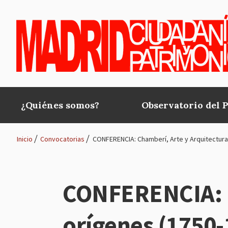
Pasar al contenido principal
¿Quiénes somos?
Observatorio del 
Main
navigation
Inicio
Convocatorias
CONFERENCIA: Chamberí, Arte y Arquitectura
Ruta
de
CONFERENCIA: C
navegación
orígenes (1750-