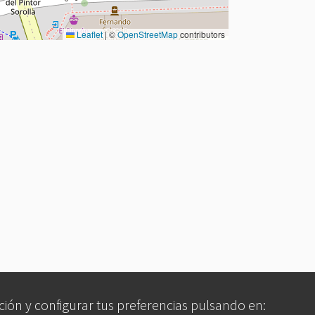
Leaflet
|
©
OpenStreetMap
contributors
ción y configurar tus preferencias pulsando en: