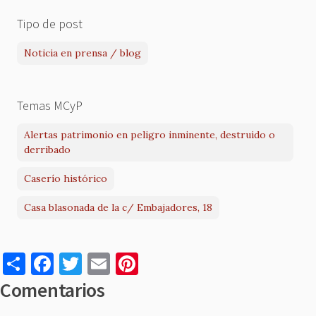
Tipo de post
Noticia en prensa / blog
Temas MCyP
Alertas patrimonio en peligro inminente, destruido o
derribado
Caserío histórico
Casa blasonada de la c/ Embajadores, 18
S
F
T
E
Pi
h
a
w
m
nt
Comentarios
ar
c
it
ai
er