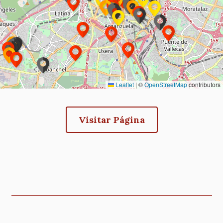
12 de febrero de 2026
jueves
Conferencia: Monumentos desaparecidos
y trasladados de los Jardines del Buen
Retiro
12/02/2026 - 19:15
-
12/02/2026 - 20:30
Leaflet
|
©
OpenStreetMap
contributors
5 de marzo de 2026
jueves
EXPOSICIÓN: Plaza Mayor de Madrid,
Visitar Página
Miradas que la habitan
05/03/2026 - 18:30
-
12/04/2026 - 19:00
6 de marzo de 2026
viernes
Todo
EXPOSICIÓN: Plaza Mayor de Madrid,
el día
Miradas que la habitan
05/03/2026 - 18:30
-
12/04/2026 - 19:00
CONFERENCIAS HISTORIA DE