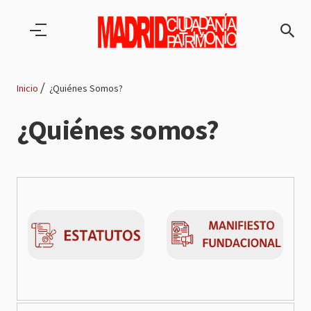
Pasar al contenido principal
Inicio
¿Quiénes Somos?
Ruta
¿Quiénes somos?
de
navegación