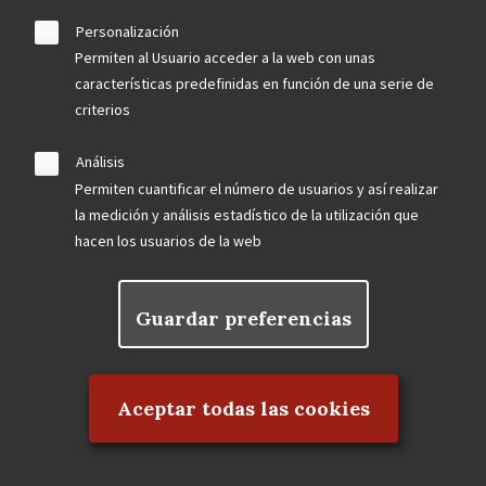
Personalización
Permiten al Usuario acceder a la web con unas
September 2023
características predefinidas en función de una serie de
criterios
El Frontón Beti-Jai abrirá visitas al público en 2024
La Dirección General de Patrimonio Cultural de la
Análisis
Comunidad de Madrid declarará Bien de Interés
Permiten cuantificar el número de usuarios y así realizar
Cultural la antigua Fábrica CLESA
la medición y análisis estadístico de la utilización que
Un tramo de los Jardines de las Vistillas en peligro
hacen los usuarios de la web
LOCALIZADAS TRES BARANDILLAS ORIGINALES
DEL HOTEL FLORIDA DE ANTONIO PALACIOS
Guardar preferencias
Rechazar el consentimiento
August 2023
Aceptar todas las cookies
Agua, patrimonio y biodiversidad en la comarca
escurialense