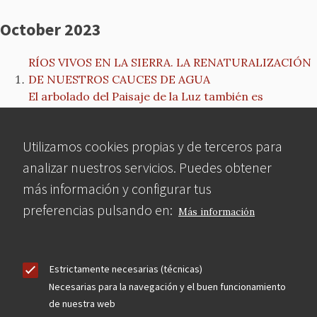
October 2023
RÍOS VIVOS EN LA SIERRA. LA RENATURALIZACIÓN
DE NUESTROS CAUCES DE AGUA
El arbolado del Paisaje de la Luz también es
Patrimonio Mundial
NOTA de PRENSA: MCyP inicia un proceso
Utilizamos cookies propias y de terceros para
contencioso administrativo contra el nuevo Plan
Especial para el Frontón Beti-Jai
analizar nuestros servicios. Puedes obtener
El boletín de la Escuela de Arquitectura de Toledo
más información y configurar tus
reflexiona sobre la reforma de Torres Blancas
preferencias pulsando en:
Más información
MCyP alega contra el Plan Especial de Protección de
Torres Blancas
Un Plan Especial para modificar el edificio ‘Torres
Blancas’, el prolegómeno de una muerte anunciada.
Estrictamente necesarias (técnicas)
CONFERENCIA La obra de Antonio Palacios
Necesarias para la navegación y el buen funcionamiento
de nuestra web