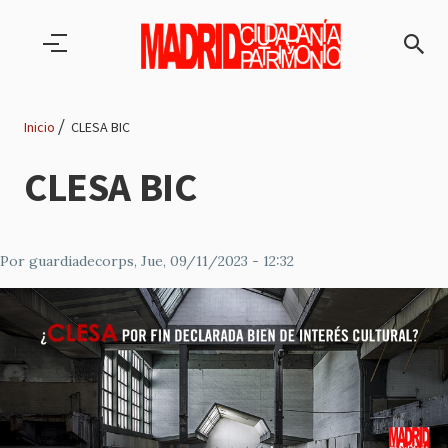
Pasar al contenido principal
Inicio
CLESA BIC
Ruta
CLESA BIC
de
navegación
Por
guardiadecorps
, Jue, 09/11/2023 - 12:32