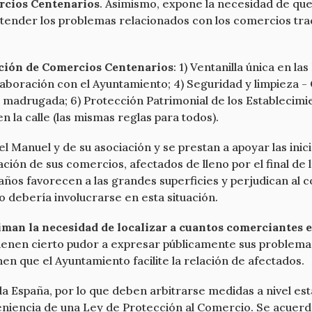
ercios Centenarios
. Asimismo, expone la necesidad de que
atender los problemas relacionados con los comercios tradi
ación de Comercios Centenarios
: 1) Ventanilla única en la
laboración con el Ayuntamiento; 4) Seguridad y limpieza -
madrugada; 6) Protección Patrimonial de los Establecimient
 la calle (las mismas reglas para todos).
l Manuel y de su asociación y se prestan a apoyar las inic
ación de sus comercios, afectados de lleno por el final de
años favorecen a las grandes superficies y perjudican al c
 debería involucrarse en esta situación.
timan la necesidad de localizar a cuantos comerciantes 
tienen cierto pudor a expresar públicamente sus problemas
en que el Ayuntamiento facilite la relación de afectados.
a España, por lo que deben arbitrarse medidas a nivel esta
eniencia de una Ley de Protección al Comercio. Se acuerda