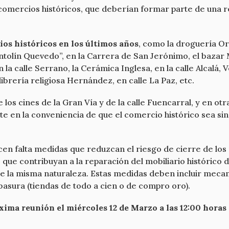
 comercios históricos, que deberían formar parte de una r
ios históricos en los últimos años
, como la droguería Orú
Antolín Quevedo”, en la Carrera de San Jerónimo, el bazar 
la calle Serrano, la Cerámica Inglesa, en la calle Alcalá, 
librería religiosa Hernández, en calle La Paz, etc.
los cines de la Gran Vía y de la calle Fuencarral, y en ot
iste en la conveniencia de que el comercio histórico sea si
acen falta medidas que reduzcan el riesgo de cierre de lo
 que contribuyan a la reparación del mobiliario histórico
a de la misma naturaleza. Estas medidas deben incluir mec
asura (tiendas de todo a cien o de compro oro).
xima reunión el miércoles 12 de Marzo a las 12:00 horas