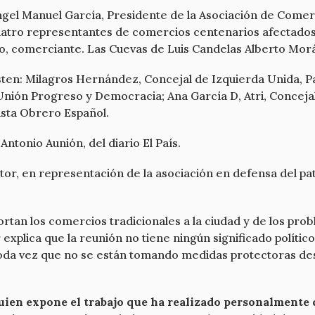
ngel Manuel García, Presidente de la Asociación de Comer
cuatro representantes de comercios centenarios afectados
mo, comerciante. Las Cuevas de Luis Candelas Alberto Mo
sten: Milagros Hernández, Concejal de Izquierda Unida, Pa
nión Progreso y Democracia; Ana García D, Atri, Concejal 
lista Obrero Español.
Antonio Aunión, del diario El País.
itor, en representación de la asociación en defensa del p
ortan los comercios tradicionales a la ciudad y de los pro
explica que la reunión no tiene ningún significado polític
toda vez que no se están tomando medidas protectoras desd
ien expone el trabajo que ha realizado personalmente d