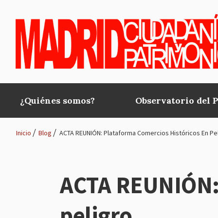
Pasar al contenido principal
¿Quiénes somos?
Observatorio del 
Main
navigation
Inicio
Blog
ACTA REUNIÓN: Plataforma Comercios Históricos En Pe
Ruta
de
ACTA REUNIÓN: 
navegación
peligro