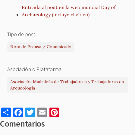
Entrada al post en la web mundial Day of
Archaeology (incluye el vídeo)
Tipo de post
Nota de Prensa / Comunicado
Asociación o Plataforma
Asociación Madrileña de Trabajadores y Trabajadoras en
Arqueología
S
F
T
E
Pi
h
a
w
m
nt
Comentarios
ar
c
it
ai
er