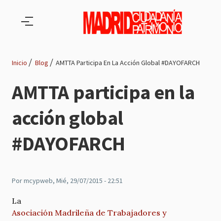
Pasar al contenido principal
Inicio
Blog
AMTTA Participa En La Acción Global #‎DAYOFARCH
Ruta
AMTTA participa en la
de
acción global
navegación
#‎DAYOFARCH
Por
mcypweb
, Mié, 29/07/2015 - 22:51
La
Asociación Madrileña de Trabajadores y