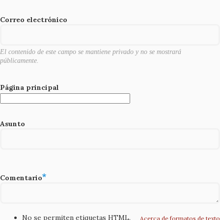
o
o
Correo electrónico
k
El contenido de este campo se mantiene privado y no se mostrará
públicamente.
Página principal
Asunto
Comentario
No se permiten etiquetas HTML.
Acerca de formatos de texto