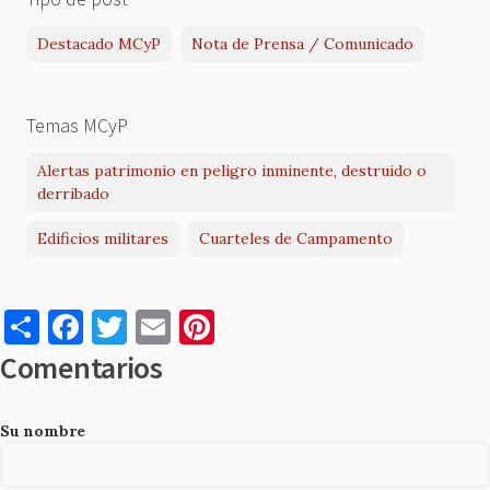
Destacado MCyP
Nota de Prensa / Comunicado
Temas MCyP
Alertas patrimonio en peligro inminente, destruido o
derribado
Edificios militares
Cuarteles de Campamento
S
F
T
E
Pi
h
a
w
m
nt
Comentarios
ar
c
it
ai
er
e
e
te
l
es
Su nombre
b
r
t