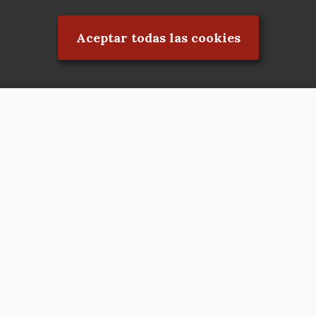
Rechazar el consentimiento
Aceptar todas las cookies
Asociación en defensa del Patrimonio
Histórico, Artístico, Cultural, Social y
Natural de la Comunidad de Madrid