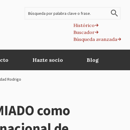
Buscar
Histórico
Buscador
B
Búsqueda avanzada
av
cto
Hazte socio
Blog
iudad Rodrigo
EMIADO como
rnacional de