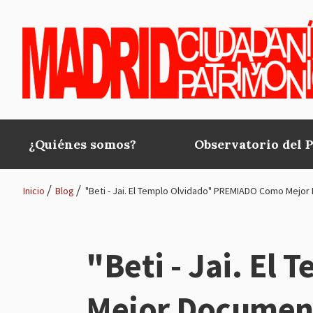
Pasar al contenido principal
¿Quiénes somos?
Observatorio del 
Main
navigation
Inicio
Blog
"Beti - Jai. El Templo Olvidado" PREMIADO Como Mejor D
Ruta
de
"Beti - Jai. E
navegación
Mejor Documenta