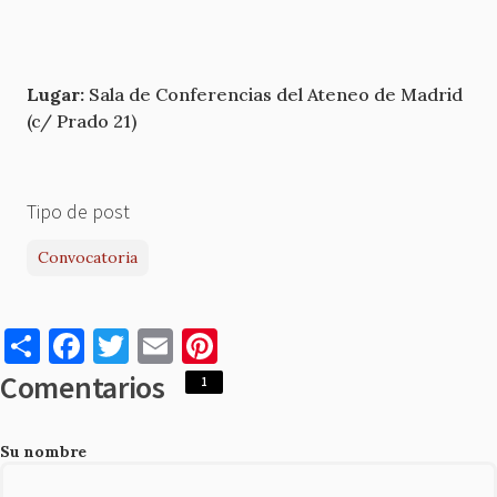
Lugar:
Sala de Conferencias del Ateneo de Madrid
(c/ Prado 21)
Tipo de post
Convocatoria
S
F
T
E
Pi
h
a
w
m
nt
Comentarios
1
ar
c
it
ai
er
e
e
te
l
es
Su nombre
b
r
t