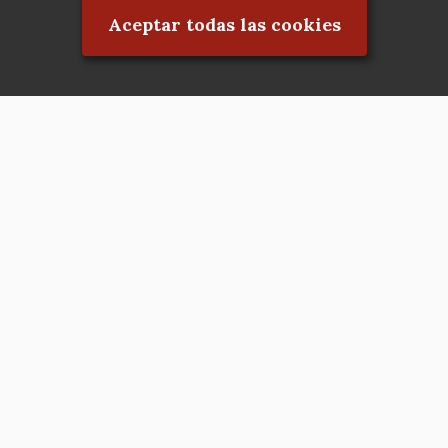
Aceptar todas las cookies
Asociación en defensa del Patrimonio
Histórico, Artístico, Cultural, Social y
Natural de la Comunidad de Madrid