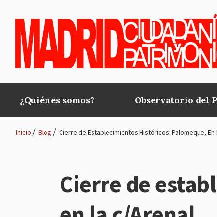
Pasar al contenido principal
¿Quiénes somos?
Observatorio del 
Main
navigation
Inicio
Blog
Cierre de Establecimientos Históricos: Palomeque, En 
Ruta
de
Cierre de estab
navegación
en la c/Arenal