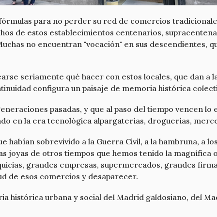
órmulas para no perder su red de comercios tradicionale
hos de estos establecimientos centenarios, supracentena
Muchas no encuentran "vocación" en sus descendientes, qu
rse seriamente qué hacer con estos locales, que dan a la
tinuidad configura un paisaje de memoria histórica colecti
 generaciones pasadas, y que al paso del tiempo vencen lo e
endo en la era tecnológica alpargaterías, droguerías, merce
habían sobrevivido a la Guerra Civil, a la hambruna, a los 
nticas joyas de otros tiempos que hemos tenido la magnífic
nquicias, grandes empresas, supermercados, grandes firmas
tud de esos comercios y desaparecer.
ria histórica urbana y social del Madrid galdosiano, del 