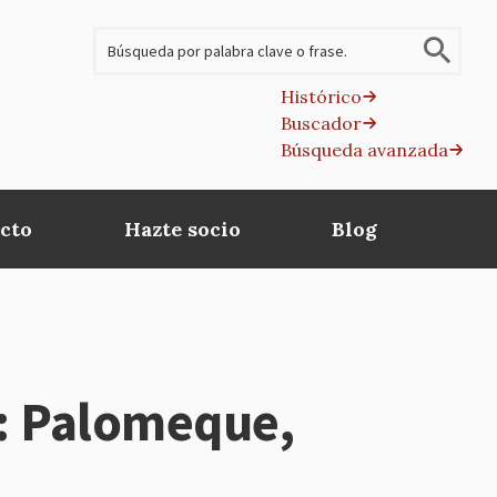
Buscar
Histórico
Buscador
B
Búsqueda avanzada
av
cto
Hazte socio
Blog
s: Palomeque,