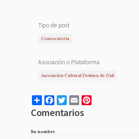
Tipo de post
Convocatoria
Asociación o Plataforma
Asociación Cultural Dolmen de Dalí
S
F
T
E
Pi
h
a
w
m
nt
Comentarios
ar
c
it
ai
er
e
e
te
l
es
Su nombre
b
r
t