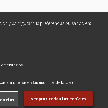
ción y configurar tus preferencias pulsando en:
 de criterios
lización que hacen los usuarios de la web
Rechazar el consentimiento
Aceptar todas las cookies
encias