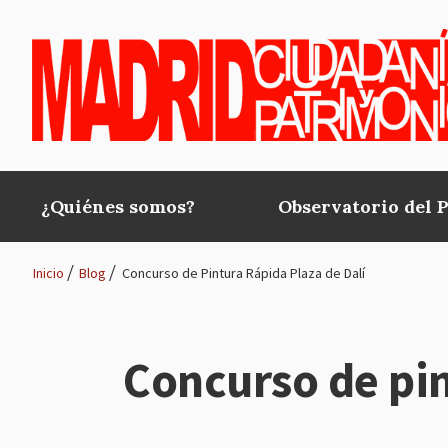
Pasar al contenido principal
¿Quiénes somos?
Observatorio del 
Main
navigation
Inicio
Blog
Concurso de Pintura Rápida Plaza de Dalí
Ruta
de
Concurso de pin
navegación