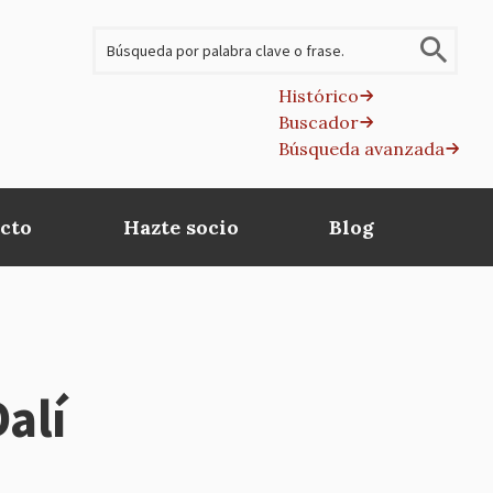
Buscar
Histórico
Buscador
B
Búsqueda avanzada
av
cto
Hazte socio
Blog
alí