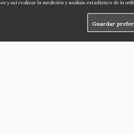
 y así realizar la medición y análisis estadístico de la uti
Guardar prefer
blog
Menu
observatorio del patrimonio
convocatorias
Footer
buscador avanzado