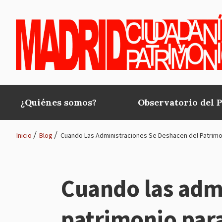
Pasar al contenido principal
¿Quiénes somos?
Observatorio del 
Main
navigation
Inicio
Blog
Cuando Las Administraciones Se Deshacen del Patrimon
Ruta
de
Cuando las admi
navegación
patrimonio par