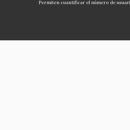
Permiten cuantificar el número de usuarios
Asociación en defensa del Patrimonio
Histórico, Artístico, Cultural, Social y
Natural de la Comunidad de Madrid