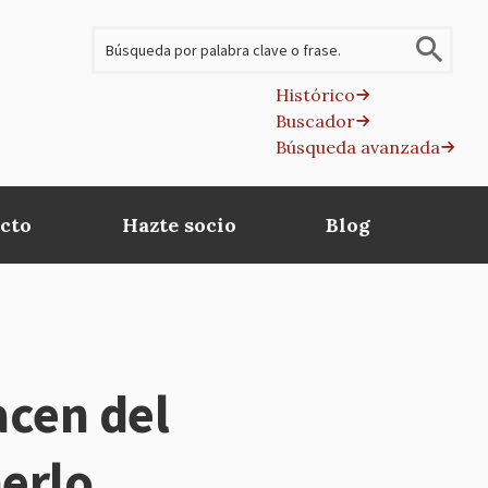
Buscar
Histórico
Buscador
B
Búsqueda avanzada
av
cto
Hazte socio
Blog
acen del
erlo