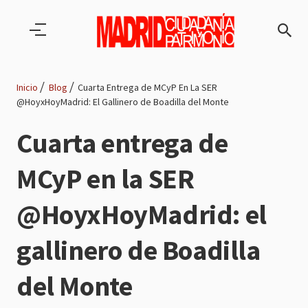
Pasar al contenido principal
Inicio
Blog
Cuarta Entrega de MCyP En La SER
@HoyxHoyMadrid: El Gallinero de Boadilla del Monte
Ruta
Cuarta entrega de
de
MCyP en la SER
navegación
@HoyxHoyMadrid: el
gallinero de Boadilla
del Monte