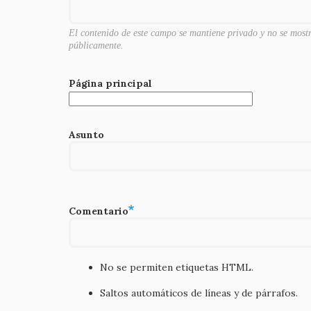
k
El contenido de este campo se mantiene privado y no se most
públicamente.
Página principal
Asunto
Comentario
No se permiten etiquetas HTML.
Saltos automáticos de líneas y de párrafos.