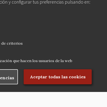
ción y configurar tus preferencias pulsando en:
 de criterios
lización que hacen los usuarios de la web
Rechazar el consentimiento
Aceptar todas las cookies
encias