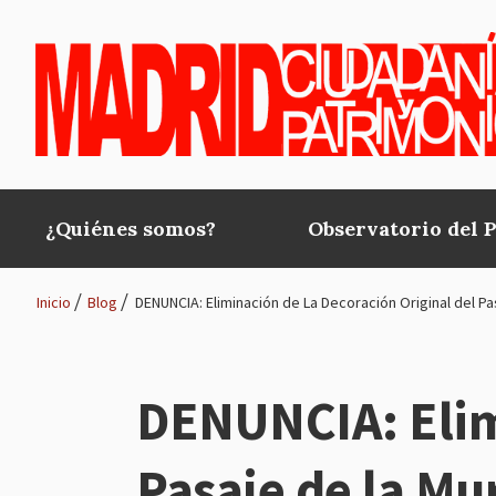
Pasar al contenido principal
¿Quiénes somos?
Observatorio del 
Main
navigation
Inicio
Blog
DENUNCIA: Eliminación de La Decoración Original del Pa
Ruta
de
DENUNCIA: Elimi
navegación
Pasaje de la Mu