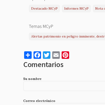
Destacado MCyP
Informes MCyP
Nota 
Temas MCyP
Alertas patrimonio en peligro inminente, dest
S
F
T
E
Pi
h
a
w
m
nt
Comentarios
ar
c
it
ai
er
e
e
te
l
es
Su nombre
b
r
t
o
o
Correo electrónico