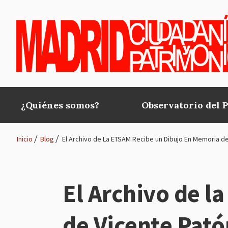
Pasar al contenido principal
¿Quiénes somos?
Observatorio del 
Main
navigation
Inicio
Blog
El Archivo de La ETSAM Recibe un Dibujo En Memoria d
Ruta
de
El Archivo de l
navegación
de Vicente Pató