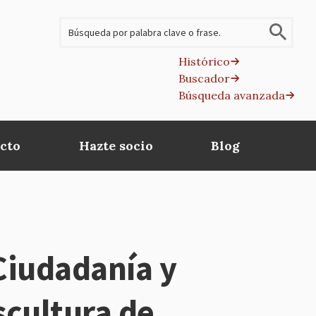
Buscar
Histórico
Buscador
B
Búsqueda avanzada
av
cto
Hazte socio
Blog
Ciudadanía y
scultura de