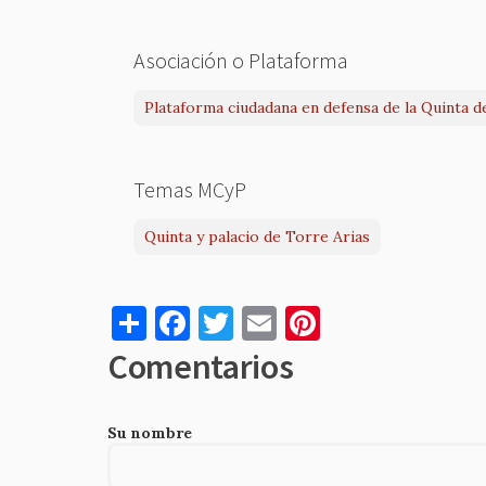
Asociación o Plataforma
Plataforma ciudadana en defensa de la Quinta d
Temas MCyP
Quinta y palacio de Torre Arias
S
F
T
E
Pi
h
a
w
m
nt
Comentarios
ar
c
it
ai
er
e
e
te
l
es
Su nombre
b
r
t