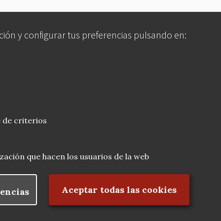
ción y configurar tus preferencias pulsando en:
 de criterios
lización que hacen los usuarios de la web
Rechazar el consentimiento
Aceptar todas las cookies
encias