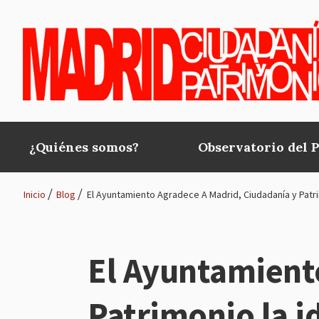
Pasar al contenido principal
¿Quiénes somos?
Observatorio del 
Main
navigation
Inicio
Blog
El Ayuntamiento Agradece A Madrid, Ciudadanía y Patrim
Ruta
de
El Ayuntamient
navegación
Patrimonio la i