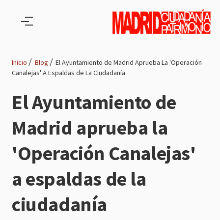
Pasar al contenido principal
Inicio
Blog
El Ayuntamiento de Madrid Aprueba La 'Operación
Canalejas' A Espaldas de La Ciudadanía
Ruta
El Ayuntamiento de
de
Madrid aprueba la
navegación
'Operación Canalejas'
a espaldas de la
ciudadanía