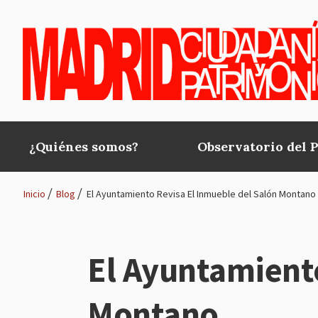
Pasar al contenido principal
¿Quiénes somos?
Observatorio del 
Main
navigation
Inicio
Blog
El Ayuntamiento Revisa El Inmueble del Salón Montano
Ruta
de
El Ayuntamiento
navegación
Montano