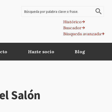
Buscar
Histórico
Buscador
B
Búsqueda avanzada
av
cto
Hazte socio
Blog
el Salón