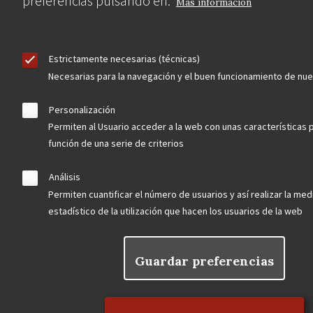
preferencias pulsando en:
Contacta
Más información
Hazte socio
Estrictamente necesarias (técnicas)
Necesarias para la navegación y el buen funcionamiento de nu
Personalización
Permiten al Usuario acceder a la web con unas características 
Aviso Legal
Política de privacidad
Política de Cookies
función de una serie de criterios
Menú
Análisis
legal
Permiten cuantificar el número de usuarios y así realizar la medi
estadístico de la utilización que hacen los usuarios de la web
Guardar preferencias
Rechazar el consentimiento