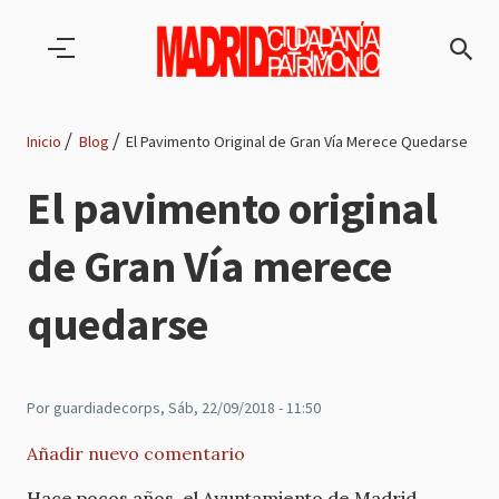
Pasar al contenido principal
Inicio
Blog
El Pavimento Original de Gran Vía Merece Quedarse
Ruta
El pavimento original
de
de Gran Vía merece
navegación
quedarse
Por
guardiadecorps
, Sáb, 22/09/2018 - 11:50
Añadir nuevo comentario
Hace pocos años, el Ayuntamiento de Madrid