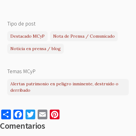
Tipo de post
Destacado MCyP
Nota de Prensa / Comunicado
Noticia en prensa / blog
Temas MCyP
Alertas patrimonio en peligro inminente, destruido o
derribado
S
F
T
E
Pi
h
a
w
m
nt
Comentarios
ar
c
it
ai
er