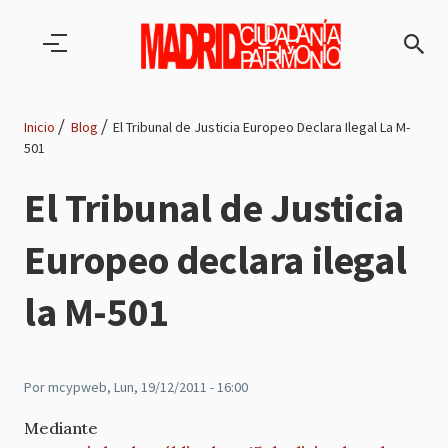
Pasar al contenido principal
Inicio
Blog
El Tribunal de Justicia Europeo Declara Ilegal La M-
501
Ruta
El Tribunal de Justicia
de
Europeo declara ilegal
navegación
la M-501
Por
mcypweb
, Lun, 19/12/2011 - 16:00
Mediante