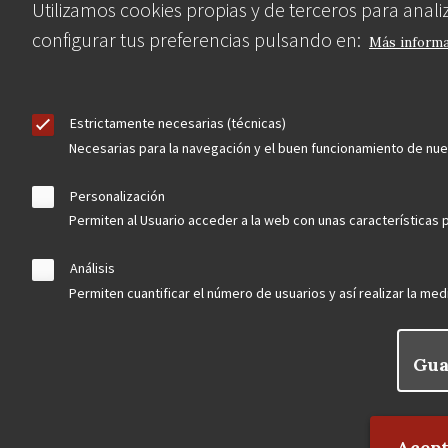
Utilizamos cookies propias y de terceros para anal
configurar tus preferencias pulsando en:
Más inform
Estrictamente necesarias (técnicas)
Necesarias para la navegación y el buen funcionamiento de nu
Personalización
Permiten al Usuario acceder a la web con unas características p
Análisis
Permiten cuantificar el número de usuarios y así realizar la medi
Gua
Rechaz
Acept