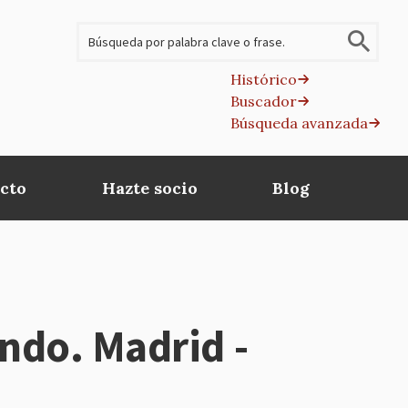
Buscar
Histórico
Buscador
B
Búsqueda avanzada
av
cto
Hazte socio
Blog
undo. Madrid -