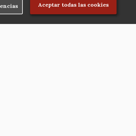
Rechazar el consentimiento
Aceptar todas las cookies
encias
Nuestras redes
Hazte socio