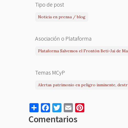
Tipo de post
Noticia en prensa / blog
Asociación o Plataforma
Plataforma Salvemos el Frontón Beti-Jai de Ma
Temas MCyP
Alertas patrimonio en peligro inminente, dest
S
F
T
E
Pi
h
a
w
m
nt
Comentarios
ar
c
it
ai
er