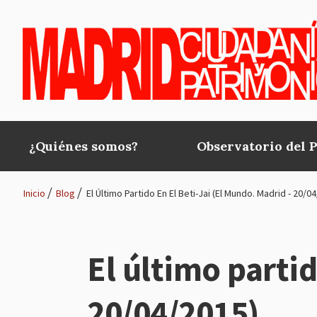
Pasar al contenido principal
¿Quiénes somos?
Observatorio del 
Main
navigation
Inicio
Blog
El Último Partido En El Beti-Jai (El Mundo. Madrid - 20/0
Ruta
de
El último partid
navegación
20/04/2015)