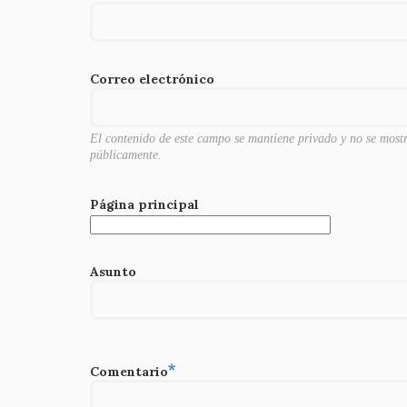
b
r
t
o
o
Correo electrónico
k
El contenido de este campo se mantiene privado y no se most
públicamente.
Página principal
Asunto
Comentario