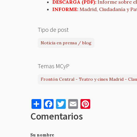
DESCARGA (PDF):
Informe sobre el
INFORME:
Madrid, Ciudadanía y Pat
Tipo de post
Noticia en prensa / blog
Temas MCyP
Frontón Central - Teatro y cines Madrid - Cla
S
F
T
E
Pi
h
a
w
m
nt
Comentarios
ar
c
it
ai
er
e
e
te
l
es
Su nombre