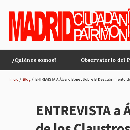
Pasar al contenido principal
¿Quiénes somos?
Observatorio del 
Main
navigation
Inicio
Blog
ENTREVISTA A Álvaro Bonet Sobre El Descubrimiento d
Ruta
de
ENTREVISTA a Á
navegación
de los Claustro