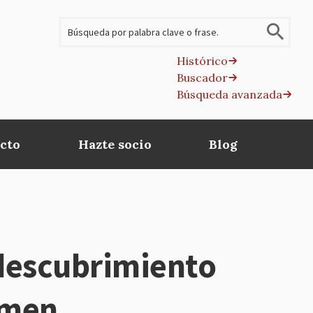
Buscar
Histórico
Buscador
B
Búsqueda avanzada
av
cto
Hazte socio
Blog
 descubrimiento
rmen