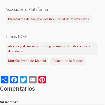
Asociación o Plataforma
Plataforma de Amigos del Real Canal de Manzanares
Temas MCyP
Alertas patrimonio en peligro inminente, destruido o
derribado
Muralla árabe de Madrid
Palacio de la Música
S
F
T
E
Pi
h
a
w
m
nt
Comentarios
ar
c
it
ai
er
e
e
te
l
es
Su nombre