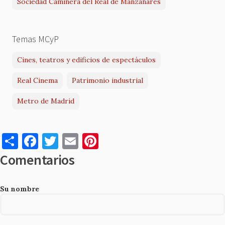
Sociedad Caminera del Real de Manzanares
Temas MCyP
Cines, teatros y edificios de espectáculos
Real Cinema
Patrimonio industrial
Metro de Madrid
S
F
T
E
Pi
h
a
w
m
nt
Comentarios
ar
c
it
ai
er
e
e
te
l
es
Su nombre
b
r
t
o