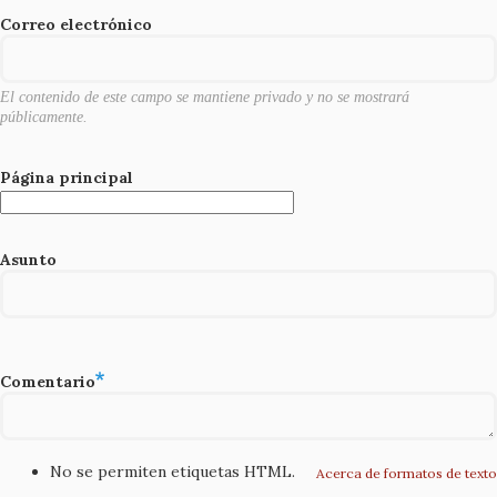
o
Correo electrónico
k
El contenido de este campo se mantiene privado y no se mostrará
públicamente.
Página principal
Asunto
Comentario
No se permiten etiquetas HTML.
Acerca de formatos de texto