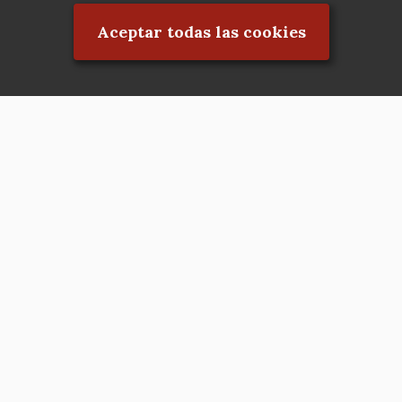
Aceptar todas las cookies
Asociación en defensa del Patrimonio
Histórico, Artístico, Cultural, Social y
Natural de la Comunidad de Madrid