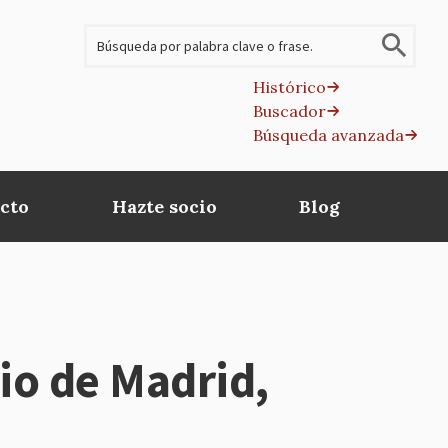
Buscar
Histórico
Buscador
B
Búsqueda avanzada
av
cto
Hazte socio
Blog
io de Madrid,