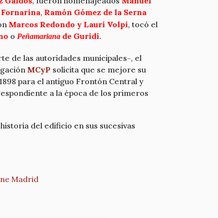
z Galdós
, fueron homenajeados
Manuel
 Fornarina
,
Ramón Gómez de la Serna
ron
Marcos Redondo y Lauri Volpi
, tocó el
no
o
de Guridi
.
Peñamariana
e de las autoridades municipales-, el
legación
MCyP
solicita que se mejore su
 1898 para el antiguo Frontón Central y
espondiente a la época de los primeros
toria del edificio en sus sucesivas
ine Madrid