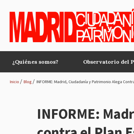
Pasar al contenido principal
¿Quiénes somos?
Observatorio del 
Main
navigation
Inicio
Blog
INFORME: Madrid, Ciudadanía y Patrimonio Alega Contra
Ruta
de
INFORME: Madri
navegación
contra el Plan 