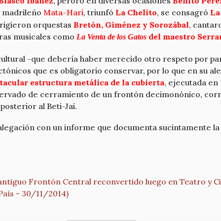
 Blasco Ibáñez
, peroró en diversas ocasiones
Benito Pére
madrileño
Mata-Hari
, triunfó
La Chelito
, se consagró
La
irigieron orquestas
Bretón, Giménez y Sorozábal
, canta
bras musicales como
del maestro Serra
La Venta de los Gatos
ultural -que debería haber merecido otro respeto por part
tectónicos que es obligatorio conservar, por lo que en su a
acular estructura metálica de la cubierta
, ejecutada en
servado de cerramiento de un frontón decimonónico, corr
posterior al Beti-Jai.
egación con un informe que documenta sucintamente la his
antiguo Frontón Central reconvertido luego en Teatro y C
País - 30/11/2014)