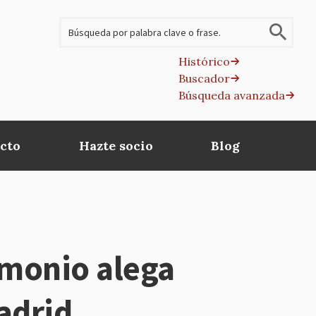
Buscar
Histórico
Buscador
B
Búsqueda avanzada
av
cto
Hazte socio
Blog
imonio alega
Madrid