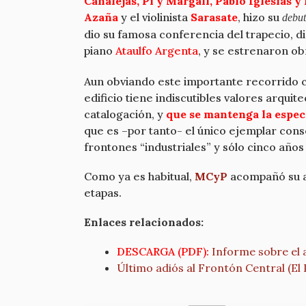
Canalejas, Pi y Margall, Pablo Iglesias y
Azaña
y el violinista
Sarasate
, hizo su
debut
dio su famosa conferencia del trapecio, d
piano
Ataulfo Argenta
, y se estrenaron o
Aun obviando este importante recorrido c
edificio tiene indiscutibles valores arqui
catalogación, y
que se mantenga la espect
que es –por tanto- el único ejemplar con
frontones “industriales” y sólo cinco años 
Como ya es habitual,
MCyP
acompañó su al
etapas.
Enlaces relacionados:
DESCARGA (PDF):
Informe sobre el 
Último adiós al Frontón Central (El 