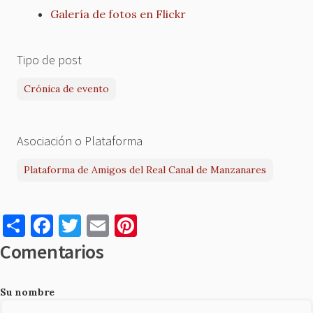
Galería de fotos en Flickr
Tipo de post
Crónica de evento
Asociación o Plataforma
Plataforma de Amigos del Real Canal de Manzanares
S
F
T
E
Pi
h
a
w
m
nt
Comentarios
ar
c
it
ai
er
e
e
te
l
es
Su nombre
b
r
t