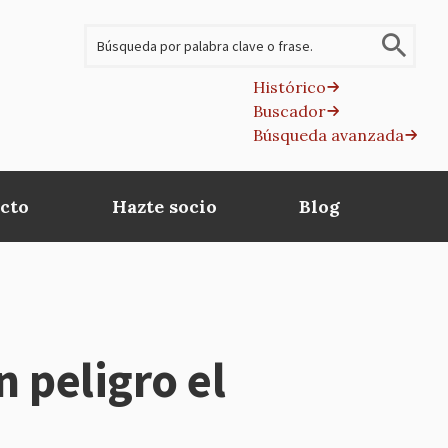
Buscar
Histórico
Buscador
B
Búsqueda avanzada
av
cto
Hazte socio
Blog
n peligro el