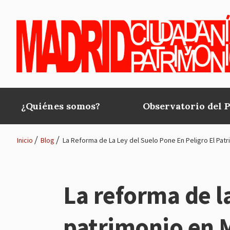
Pasar al contenido principal
¿Quiénes somos?
Observatorio del 
Main
navigation
Inicio
Blog
La Reforma de La Ley del Suelo Pone En Peligro El Pat
Ruta
de
La reforma de l
navegación
patrimonio en 