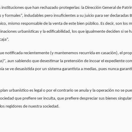
s instituciones que han rechazado protegerlas: la Dirección General de Pat
y formales”, indudables pero insuficientes a su juicio para ser declaradas
o, mismo responsable de la venta de este bien público. Es decir, son los 
aciones urbanísticas y la edificabilidad, los que igualmente deciden si se
caja”.
fue notificada recientemente (y mantenemos recurrida en casación), el pro
a)”,
aun sabiendo que desestimar la pretensión de incoar el expediente com
ía se ve desasistida por un sistema garantista a medias, pues nunca garant
lan urbanístico es legal o por el contrario se anula y la operación no se pu
ociedad que prefiere ser inculta, que prefiere despreciar sus bienes singular
los regidores de nuestra sociedad.