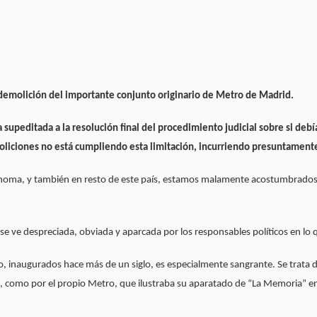
 demolición del importante conjunto originario de Metro de Madrid.
da supeditada a la resolución final del procedimiento judicial sobre si d
oliciones no está cumpliendo esta limitación, incurriendo presuntamente
ónoma, y también en resto de este país, estamos malamente acostumbrados 
 se ve despreciada, obviada y aparcada por los responsables políticos en lo q
tro, inaugurados hace más de un siglo, es especialmente sangrante. Se trat
s, como por el propio Metro, que ilustraba su aparatado de “La Memoria” en 