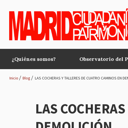
Pasar al contenido principal
¿Quiénes somos?
Observatorio del 
Main
navigation
Inicio
Blog
LAS COCHERAS Y TALLERES DE CUATRO CAMINOS EN DE
Ruta
de
LAS COCHERAS 
navegación
DEMOLICIÓN