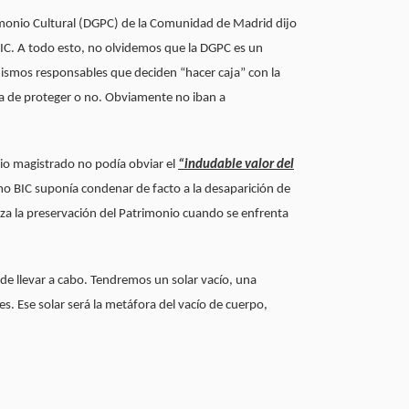
rimonio Cultural (DGPC) de la Comunidad de Madrid dijo
 BIC. A todo esto, no olvidemos que la DGPC es un
mismos responsables que deciden “hacer caja” con la
 ha de proteger o no. Obviamente no iban a
pio magistrado no podía obviar el
“indudable valor del
o BIC suponía condenar de facto a la desaparición de
iza la preservación del Patrimonio cuando se enfrenta
ede llevar a cabo. Tendremos un solar vacío, una
es. Ese solar será la metáfora del vacío de cuerpo,