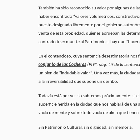
También ha sido reconocido su valor por algunas de la
haber encontrado “valores volumétricos, constructivos 
puesto designado libremente por el gobierno autonómic
venta de esta propiedad, quienes aprueban las determin
contradecirse: muerte al Patrimonio si hay que “hacer 
En el contencioso, cuya sentencia desestimatoria nos 
conjunto de las Cocheras
(FJ9º, pág. 19 de la sentenci
un bien de “indudable valor”. Una vez más, la ciudadan
a la irreversibilidad que supone un derribo.
Todavía está por ver -lo sabremos próximamente- si el p
superficie herida en la ciudad que nos hablará de una s
vacío de mente y sobre todo vacío de alma que tienen 
Sin Patrimonio Cultural, sin dignidad, sin memoria.