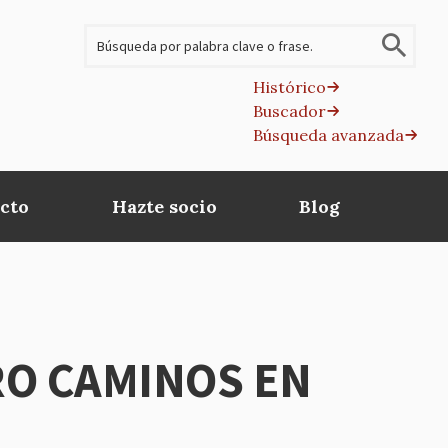
Buscar
Histórico
Buscador
B
Búsqueda avanzada
av
cto
Hazte socio
Blog
RO CAMINOS EN