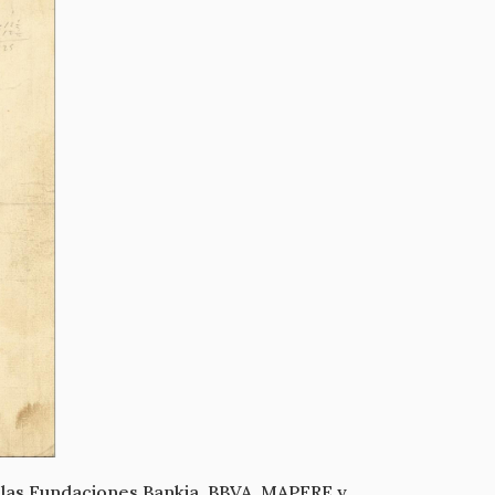
 las Fundaciones Bankia, BBVA, MAPFRE y