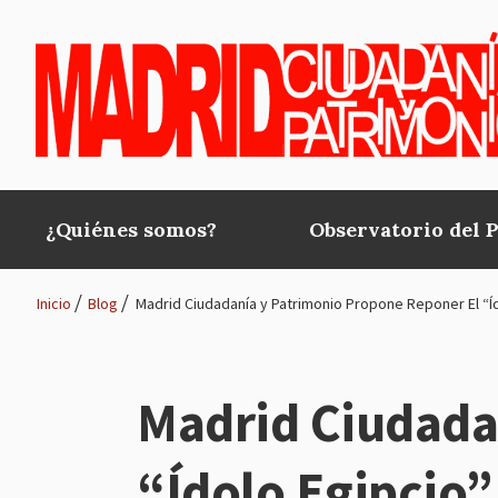
Pasar al contenido principal
¿Quiénes somos?
Observatorio del 
Main
navigation
Inicio
Blog
Madrid Ciudadanía y Patrimonio Propone Reponer El “Íd
Ruta
de
Madrid Ciudada
navegación
“Ídolo Egipcio”