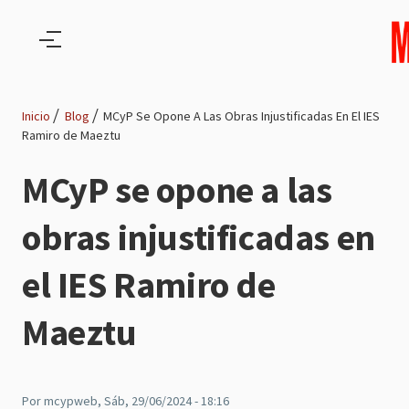
Pasar al contenido principal
Inicio
Blog
MCyP Se Opone A Las Obras Injustificadas En El IES
Ramiro de Maeztu
Ruta
MCyP se opone a las
de
obras injustificadas en
navegación
el IES Ramiro de
Maeztu
Por
mcypweb
, Sáb, 29/06/2024 - 18:16