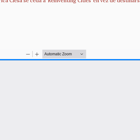
rica Clesa se ceda a ‘Reinventing Cities’ en vez de destin