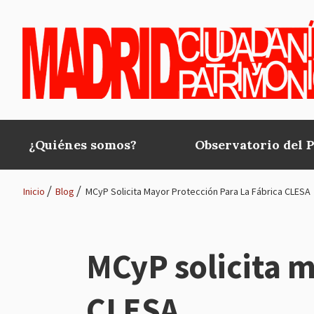
Pasar al contenido principal
¿Quiénes somos?
Observatorio del 
Main
navigation
Inicio
Blog
MCyP Solicita Mayor Protección Para La Fábrica CLESA
Ruta
de
MCyP solicita m
navegación
CLESA