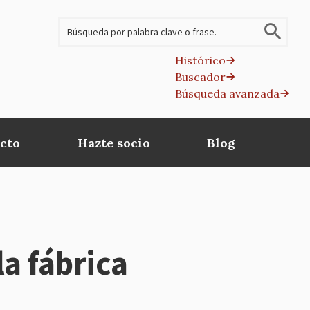
Buscar
Histórico
Buscador
B
Búsqueda avanzada
av
cto
Hazte socio
Blog
a fábrica