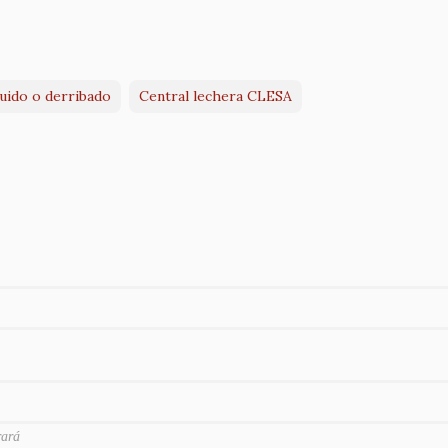
ruido o derribado
Central lechera CLESA
rará