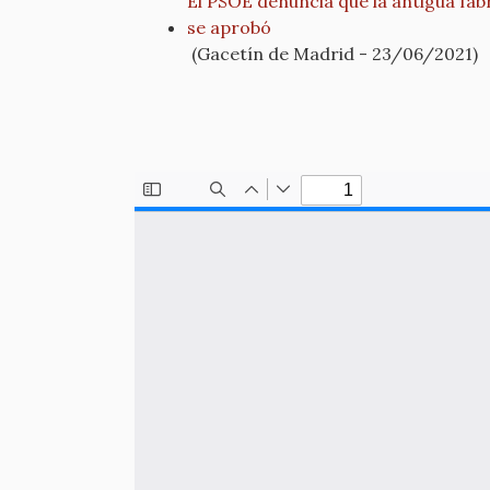
El PSOE denuncia que la antigua fáb
se aprobó
(Gacetín de Madrid - 23/06/2021)