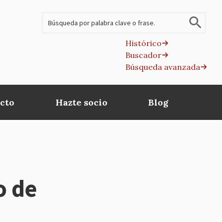
Buscar
Histórico
Buscador
B
Búsqueda avanzada
av
cto
Hazte socio
Blog
o de