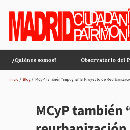
Pasar al contenido principal
¿Quiénes somos?
Observatorio del 
Main
navigation
Inicio
Blog
MCyP También “impugna” El Proyecto de Reurbanización
Ruta
de
MCyP también “
navegación
reurbanización d