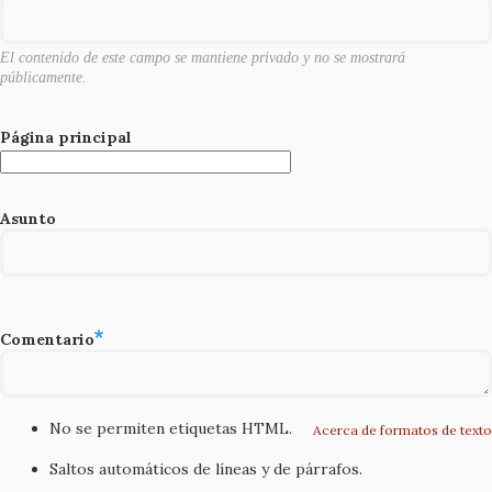
k
El contenido de este campo se mantiene privado y no se mostrará
públicamente.
Página principal
Asunto
Comentario
No se permiten etiquetas HTML.
Acerca de formatos de texto
Saltos automáticos de líneas y de párrafos.