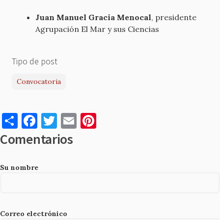
Juan Manuel Gracia Menocal
, presidente
Agrupación El Mar y sus Ciencias
Tipo de post
Convocatoria
S
F
T
E
Pi
h
a
w
m
nt
Comentarios
ar
c
it
ai
er
e
e
te
l
es
Su nombre
b
r
t
o
o
Correo electrónico