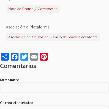
Nota de Prensa / Comunicado
Asociación o Plataforma
Asociación de Amigos del Palacio de Boadilla del Monte
S
F
T
E
Pi
h
a
w
m
nt
Comentarios
ar
c
it
ai
er
e
e
te
l
es
Su nombre
b
r
t
o
o
Correo electrónico