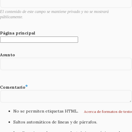
k
El contenido de este campo se mantiene privado y no se mostrará
públicamente.
Página principal
Asunto
Comentario
No se permiten etiquetas HTML.
Acerca de formatos de texto
Saltos automáticos de líneas y de párrafos.