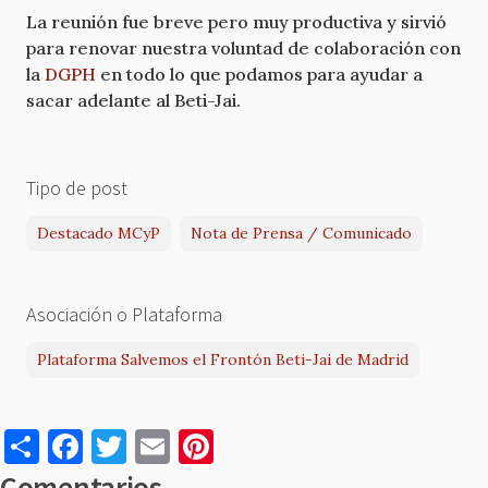
La reunión fue breve pero muy productiva y sirvió
para renovar nuestra voluntad de colaboración con
la
DGPH
en todo lo que podamos para ayudar a
sacar adelante al Beti-Jai.
Tipo de post
Destacado MCyP
Nota de Prensa / Comunicado
Asociación o Plataforma
Plataforma Salvemos el Frontón Beti-Jai de Madrid
S
F
T
E
Pi
h
a
w
m
nt
Comentarios