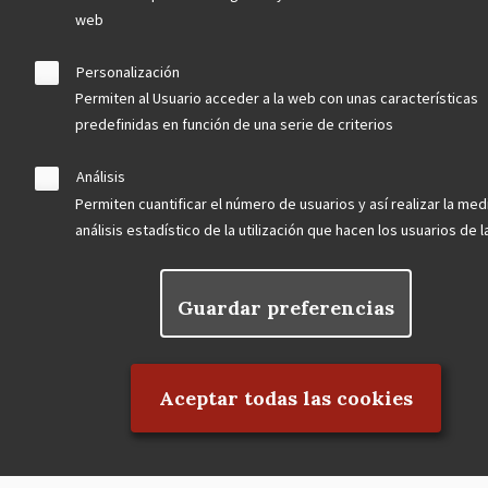
web
Asociación en defensa del Patrimonio
Histórico, Artístico, Cultural, Social y
Personalización
Natural de la Comunidad de Madrid
Permiten al Usuario acceder a la web con unas características
predefinidas en función de una serie de criterios
Análisis
Permiten cuantificar el número de usuarios y así realizar la med
blog
análisis estadístico de la utilización que hacen los usuarios de 
Menu
observatorio del patrimonio
Footer
convocatorias
Guardar preferencias
Rechazar el consentimiento
buscador avanzado
Aceptar todas las cookies
Nuestras redes