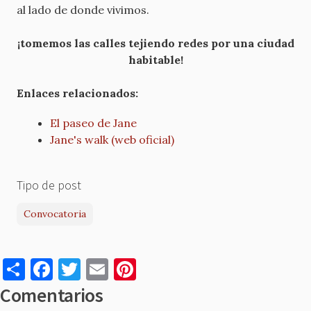
al lado de donde vivimos.
¡tomemos las calles tejiendo redes por una ciudad
habitable!
Enlaces relacionados:
El paseo de Jane
Jane's walk (web oficial)
Tipo de post
Convocatoria
S
F
T
E
Pi
h
a
w
m
nt
Comentarios