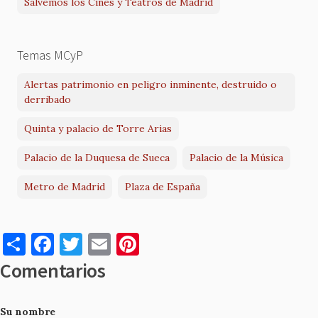
Salvemos los Cines y Teatros de Madrid
Temas MCyP
Alertas patrimonio en peligro inminente, destruido o
derribado
Quinta y palacio de Torre Arias
Palacio de la Duquesa de Sueca
Palacio de la Música
Metro de Madrid
Plaza de España
S
F
T
E
Pi
h
a
w
m
nt
Comentarios
ar
c
it
ai
er
e
e
te
l
es
Su nombre