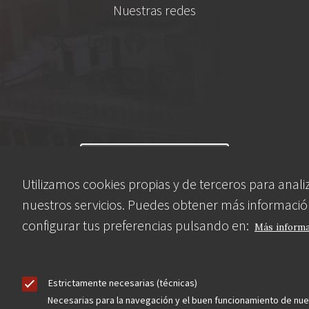
Nuestras redes
Contacta
Utilizamos cookies propias y de terceros para anali
nuestros servicios. Puedes obtener más informació
Hazte socio
configurar tus preferencias pulsando en:
Más inform
Estrictamente necesarias (técnicas)
Aviso Legal
Política de privacidad
Política de Cookies
Necesarias para la navegación y el buen funcionamiento de nue