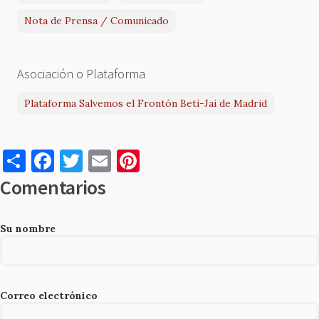
Nota de Prensa / Comunicado
Asociación o Plataforma
Plataforma Salvemos el Frontón Beti-Jai de Madrid
S
F
T
E
Pi
h
a
w
m
nt
Comentarios
ar
c
it
ai
er
e
e
te
l
es
Su nombre
b
r
t
o
o
Correo electrónico
k