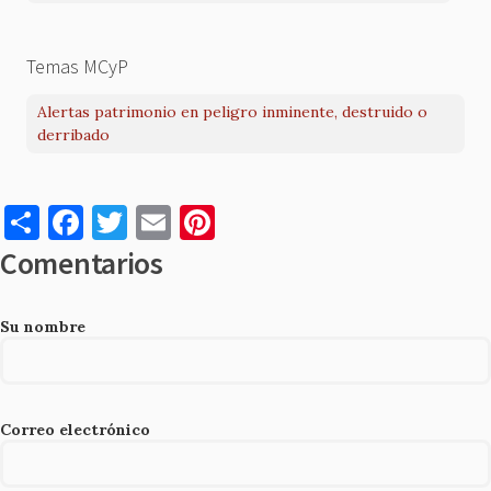
Temas MCyP
Alertas patrimonio en peligro inminente, destruido o
derribado
S
F
T
E
Pi
h
a
w
m
nt
Comentarios
ar
c
it
ai
er
e
e
te
l
es
Su nombre
b
r
t
o
o
Correo electrónico
k