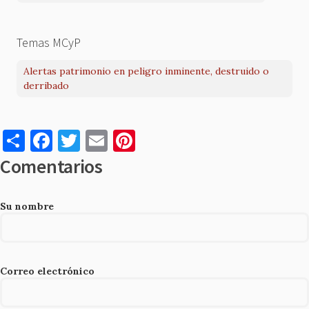
Temas MCyP
Alertas patrimonio en peligro inminente, destruido o
derribado
S
F
T
E
Pi
h
a
w
m
nt
Comentarios
ar
c
it
ai
er
e
e
te
l
es
Su nombre
b
r
t
o
o
Correo electrónico
k