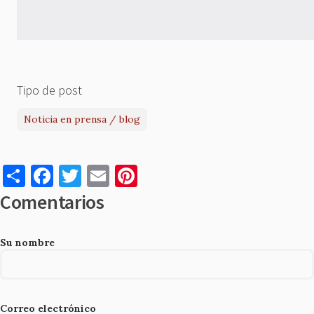
Tipo de post
Noticia en prensa / blog
S
F
T
E
Pi
h
a
w
m
nt
Comentarios
ar
c
it
ai
er
e
e
te
l
es
Su nombre
b
r
t
o
o
Correo electrónico