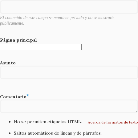
k
El contenido de este campo se mantiene privado y no se mostrará
públicamente.
Página principal
Asunto
Comentario
No se permiten etiquetas HTML.
Acerca de formatos de texto
Saltos automáticos de líneas y de párrafos.